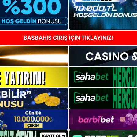
BASBAHIS GİRİŞ İÇİN TIKLAYINIZ!