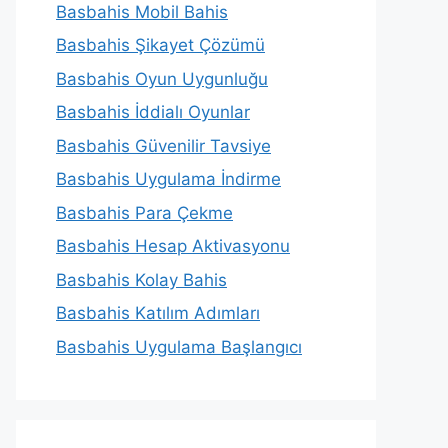
Basbahis Mobil Bahis
Basbahis Şikayet Çözümü
Basbahis Oyun Uygunluğu
Basbahis İddialı Oyunlar
Basbahis Güvenilir Tavsiye
Basbahis Uygulama İndirme
Basbahis Para Çekme
Basbahis Hesap Aktivasyonu
Basbahis Kolay Bahis
Basbahis Katılım Adımları
Basbahis Uygulama Başlangıcı