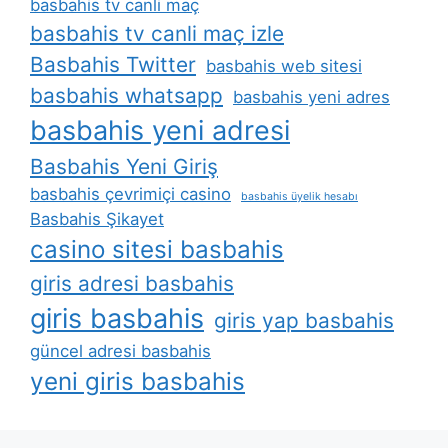
basbahis tv canli maç
basbahis tv canli maç izle
Basbahis Twitter
basbahis web sitesi
basbahis whatsapp
basbahis yeni adres
basbahis yeni adresi
Basbahis Yeni Giriş
basbahis çevrimiçi casino
basbahis üyelik hesabı
Basbahis Şikayet
casino sitesi basbahis
giris adresi basbahis
giris basbahis
giris yap basbahis
güncel adresi basbahis
yeni giris basbahis