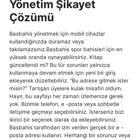
Yönetim Şikayet
Çözümü
Basbahis yönetmek için mobil cihazlar
kullandığınızda duramaz veya
takılamazsınız.Basbahis spor bahisleri için en
yüksek oranda oynayabilirsiniz. Kitap
güncellendi mi? Bu tür sorunları yalnızca
kullanmaya devam etmek için yeni bir giriş
ekleyerek düzeltebiliriz. “Bu adrese gitmek ister
misin?” Tartışan üyelere kulak misafiri oldum.
Hayır, bu sayfayı her zaman izlemenize gerek
yok. Bizimle telefon, e -posta veya sohbetle
iletişime geçmeyi seçebilirsiniz. İsterseniz bizi
ikinci bir seçenek olarak da ekleyebilirsiniz.
Basbahis tarafından izin verilen gerçek bir e -
posta adresi kullanın. Herhangi bir sorunuz veya