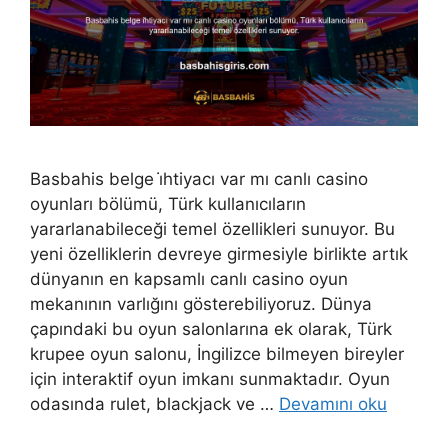
Basbahis belge i̇htiyacı var mı canlı casino
oyunları bölümü, Türk kullanıcıların
yararlanabileceği temel özellikleri sunuyor. Bu
yeni özelliklerin devreye girmesiyle birlikte artık
dünyanın en kapsamlı canlı casino oyun
mekanının varlığını gösterebiliyoruz. Dünya
çapındaki bu oyun salonlarına ek olarak, Türk
krupee oyun salonu, İngilizce bilmeyen bireyler
için interaktif oyun imkanı sunmaktadır. Oyun
odasında rulet, blackjack ve …
Devamını oku