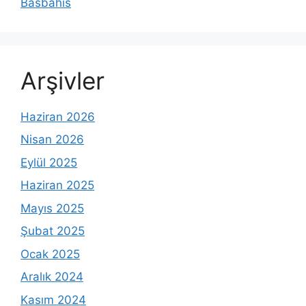
Basbahis
Arşivler
Haziran 2026
Nisan 2026
Eylül 2025
Haziran 2025
Mayıs 2025
Şubat 2025
Ocak 2025
Aralık 2024
Kasım 2024