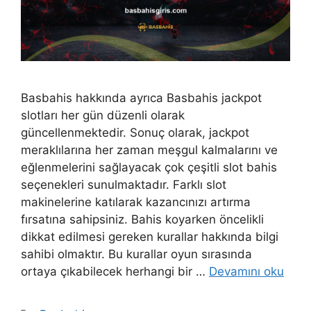
Basbahis hakkında ayrıca Basbahis jackpot
slotları her gün düzenli olarak
güncellenmektedir. Sonuç olarak, jackpot
meraklılarına her zaman meşgul kalmalarını ve
eğlenmelerini sağlayacak çok çeşitli slot bahis
seçenekleri sunulmaktadır. Farklı slot
makinelerine katılarak kazancınızı artırma
fırsatına sahipsiniz. Bahis koyarken öncelikli
dikkat edilmesi gereken kurallar hakkında bilgi
sahibi olmaktır. Bu kurallar oyun sırasında
ortaya çıkabilecek herhangi bir …
Devamını oku