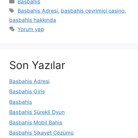
Kategoriler
Basbahis
Etiketler
Basbahis Adresi
,
basbahis çevrimiçi casino
,
basbahis hakkında
Yorum yap
Son Yazılar
Basbahis Adresi
Basbahis Giriş
Basbahis
Basbahis Sürekli Oyun
Basbahis Mobil Bahis
Basbahis Şikayet Çözümü