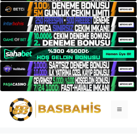
İçeriğe
atla
Menü