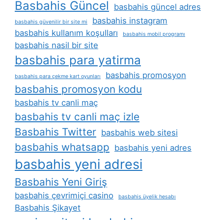
Basbahis Güncel
basbahis güncel adres
basbahis instagram
basbahis güvenilir bir site mi
basbahis kullanım koşulları
basbahis mobil programı
basbahis nasil bir site
basbahis para yatirma
basbahis promosyon
basbahis para çekme kart oyunları
basbahis promosyon kodu
basbahis tv canli maç
basbahis tv canli maç izle
Basbahis Twitter
basbahis web sitesi
basbahis whatsapp
basbahis yeni adres
basbahis yeni adresi
Basbahis Yeni Giriş
basbahis çevrimiçi casino
basbahis üyelik hesabı
Basbahis Şikayet