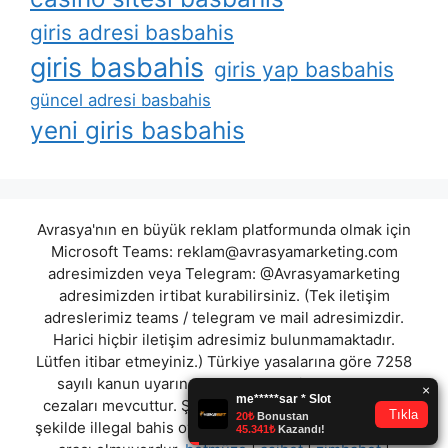
giris adresi basbahis
giris basbahis
giris yap basbahis
güncel adresi basbahis
yeni giris basbahis
Avrasya'nın en büyük reklam platformunda olmak için
Microsoft Teams:
reklam@avrasyamarketing.com
adresimizden veya Telegram: @Avrasyamarketing
adresimizden irtibat kurabilirsiniz. (Tek iletişim
adreslerimiz teams / telegram ve mail adresimizdir.
Harici hiçbir iletişim adresimiz bulunmamaktadır.
Lütfen itibar etmeyiniz.) Türkiye yasalarına göre 7258
sayılı kanun uyarınca yasa dışı bahis oynamanın
cezaları mevcuttur. Şu an bulunduğunuz site hiç bir
şekilde illegal bahis oyunları oynatmıyor ve oynamaya