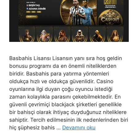
Basbahis Lisansı Lisansın yanı sıra hoş geldin
bonusu programı da en önemli niteliklerden
biridir. Basbahis para yatırma yöntemleri
oldukça hızlı ve oldukça güvenlidir. Casino
oyunlarına ilgi duyan çoğu oyuncu istediği
zaman kolaylıkla parasını çekebilmektedir. En
güvenli çevrimiçi blackjack şirketleri genellikle
bir bahisçi olarak ihtiyaç duyduğunuz niteliklere
sahiptir. Tercih edilmesinin ilk nedenlerinden biri
hiç şüphesiz bahis …
Devamını oku