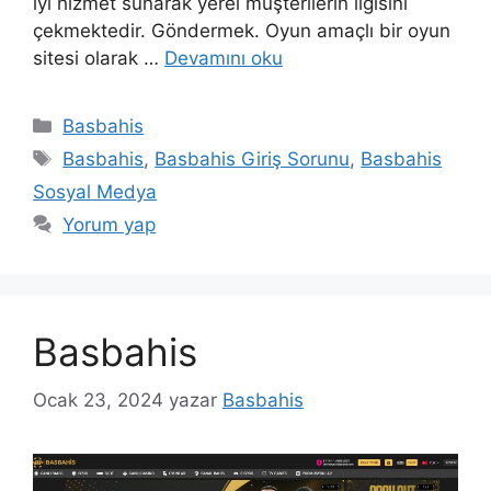
iyi hizmet sunarak yerel müşterilerin ilgisini
çekmektedir. Göndermek. Oyun amaçlı bir oyun
sitesi olarak …
Devamını oku
Kategoriler
Basbahis
Etiketler
Basbahis
,
Basbahis Giriş Sorunu
,
Basbahis
Sosyal Medya
Yorum yap
Basbahis
Ocak 23, 2024
yazar
Basbahis