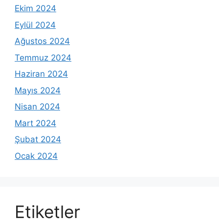
Ekim 2024
Eylül 2024
Ağustos 2024
Temmuz 2024
Haziran 2024
Mayıs 2024
Nisan 2024
Mart 2024
Şubat 2024
Ocak 2024
Etiketler