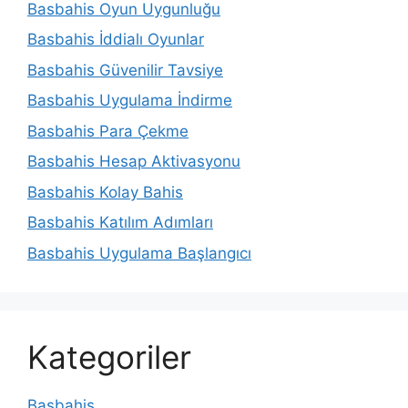
Basbahis Oyun Uygunluğu
Basbahis İddialı Oyunlar
Basbahis Güvenilir Tavsiye
Basbahis Uygulama İndirme
Basbahis Para Çekme
Basbahis Hesap Aktivasyonu
Basbahis Kolay Bahis
Basbahis Katılım Adımları
Basbahis Uygulama Başlangıcı
Kategoriler
Basbahis