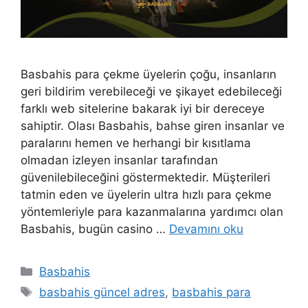
Basbahis para çekme üyelerin çoğu, insanların
geri bildirim verebileceği ve şikayet edebileceği
farklı web sitelerine bakarak iyi bir dereceye
sahiptir. Olası Basbahis, bahse giren insanlar ve
paralarını hemen ve herhangi bir kısıtlama
olmadan izleyen insanlar tarafından
güvenilebileceğini göstermektedir. Müşterileri
tatmin eden ve üyelerin ultra hızlı para çekme
yöntemleriyle para kazanmalarına yardımcı olan
Basbahis, bugün casino …
Devamını oku
Kategoriler
Basbahis
Etiketler
basbahis güncel adres
,
basbahis para