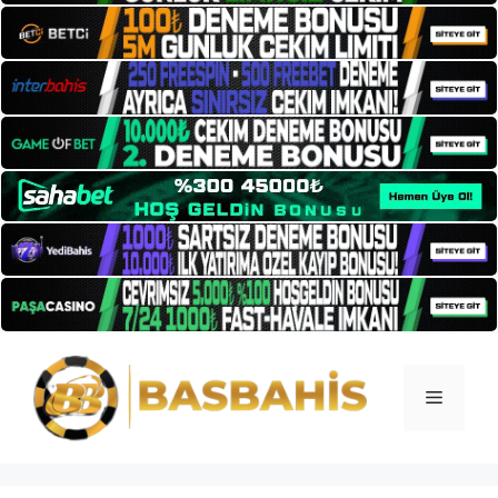
İçeriğe
atla
Menü