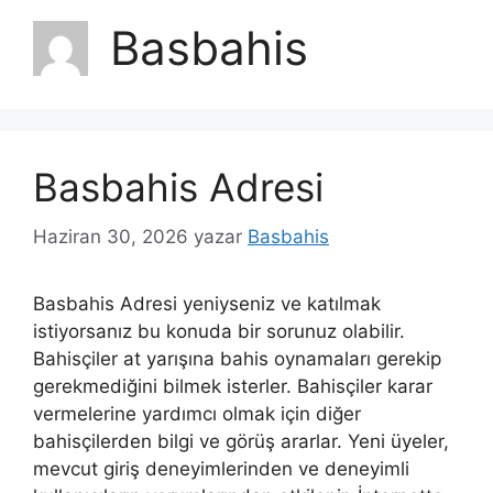
Basbahis
Basbahis Adresi
Haziran 30, 2026
yazar
Basbahis
Basbahis Adresi yeniyseniz ve katılmak
istiyorsanız bu konuda bir sorunuz olabilir.
Bahisçiler at yarışına bahis oynamaları gerekip
gerekmediğini bilmek isterler. Bahisçiler karar
vermelerine yardımcı olmak için diğer
bahisçilerden bilgi ve görüş ararlar. Yeni üyeler,
mevcut giriş deneyimlerinden ve deneyimli