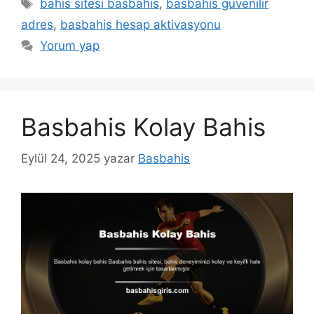
Etiketler
bahis sitesi basbahis
,
basbahis güvenilir
adres
,
basbahis hesap aktivasyonu
Yorum yap
Basbahis Kolay Bahis
Eylül 24, 2025
yazar
Basbahis