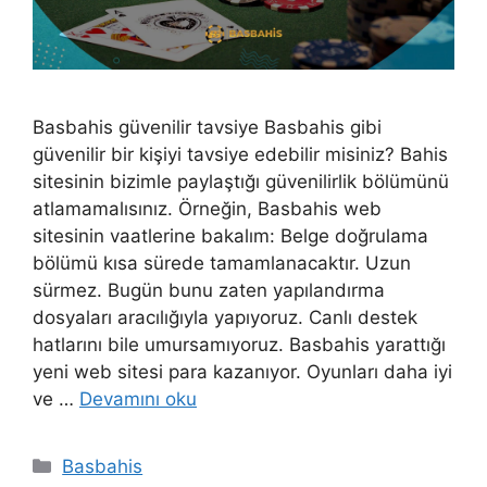
Basbahis güvenilir tavsiye Basbahis gibi
güvenilir bir kişiyi tavsiye edebilir misiniz? Bahis
sitesinin bizimle paylaştığı güvenilirlik bölümünü
atlamamalısınız. Örneğin, Basbahis web
sitesinin vaatlerine bakalım: Belge doğrulama
bölümü kısa sürede tamamlanacaktır. Uzun
sürmez. Bugün bunu zaten yapılandırma
dosyaları aracılığıyla yapıyoruz. Canlı destek
hatlarını bile umursamıyoruz. Basbahis yarattığı
yeni web sitesi para kazanıyor. Oyunları daha iyi
ve …
Devamını oku
Kategoriler
Basbahis