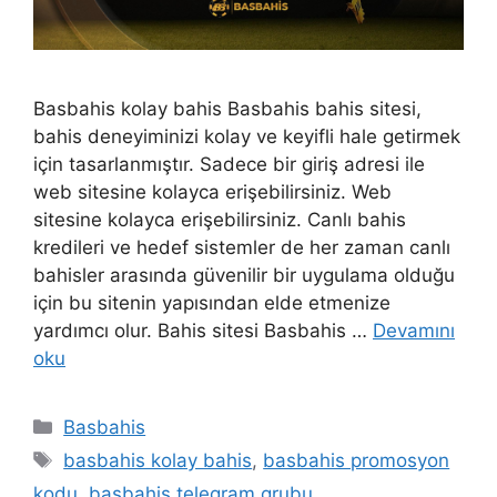
Basbahis kolay bahis Basbahis bahis sitesi,
bahis deneyiminizi kolay ve keyifli hale getirmek
için tasarlanmıştır. Sadece bir giriş adresi ile
web sitesine kolayca erişebilirsiniz. Web
sitesine kolayca erişebilirsiniz. Canlı bahis
kredileri ve hedef sistemler de her zaman canlı
bahisler arasında güvenilir bir uygulama olduğu
için bu sitenin yapısından elde etmenize
yardımcı olur. Bahis sitesi Basbahis …
Devamını
oku
Kategoriler
Basbahis
Etiketler
basbahis kolay bahis
,
basbahis promosyon
kodu
,
basbahis telegram grubu