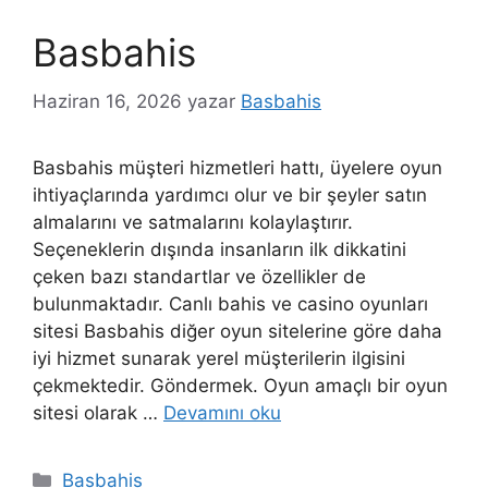
Basbahis
Haziran 16, 2026
yazar
Basbahis
Basbahis müşteri hizmetleri hattı, üyelere oyun
ihtiyaçlarında yardımcı olur ve bir şeyler satın
almalarını ve satmalarını kolaylaştırır.
Seçeneklerin dışında insanların ilk dikkatini
çeken bazı standartlar ve özellikler de
bulunmaktadır. Canlı bahis ve casino oyunları
sitesi Basbahis diğer oyun sitelerine göre daha
iyi hizmet sunarak yerel müşterilerin ilgisini
çekmektedir. Göndermek. Oyun amaçlı bir oyun
sitesi olarak …
Devamını oku
Kategoriler
Basbahis