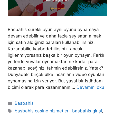
Basbahis sürekli oyun aynı oyunu oynamaya
devam edebilir ve daha fazla şey satın almak
için satın aldığınız paraları kullanabilirsiniz.
Kazanabilir, kaybedebilirsiniz, ancak
ilgilenmiyorsanız başka bir oyun oynayın. Farklı
yerlerde yuvalar oynamaktan ne kadar para
kazanabileceğinizi tahmin edebilirsiniz. Yatak?
Dünyadaki birçok ülke insanların video oyunları
oynamasına izin veriyor. Bu, yasal bir istihdam
biçimi olarak para kazanmanın …
Devamını oku
Kategoriler
Basbahis
Etiketler
basbahis casino hizmetleri
,
basbahis girişi
,