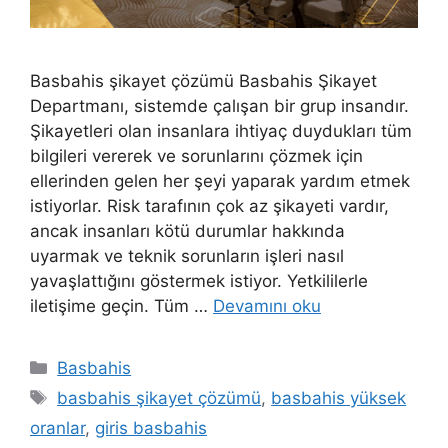
Basbahis şikayet çözümü Basbahis Şikayet
Departmanı, sistemde çalışan bir grup insandır.
Şikayetleri olan insanlara ihtiyaç duydukları tüm
bilgileri vererek ve sorunlarını çözmek için
ellerinden gelen her şeyi yaparak yardım etmek
istiyorlar. Risk tarafının çok az şikayeti vardır,
ancak insanları kötü durumlar hakkında
uyarmak ve teknik sorunların işleri nasıl
yavaşlattığını göstermek istiyor. Yetkililerle
iletişime geçin. Tüm …
Devamını oku
Kategoriler
Basbahis
Etiketler
basbahis şikayet çözümü
,
basbahis yüksek
oranlar
,
giris basbahis