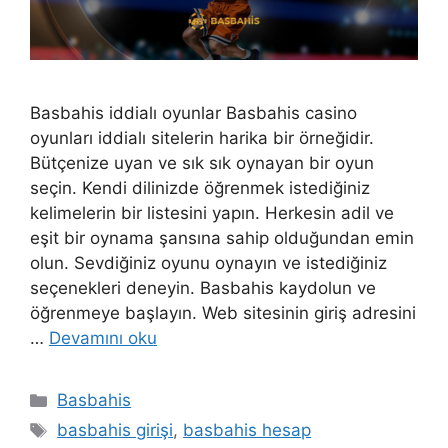
Basbahis iddialı oyunlar Basbahis casino
oyunları iddialı sitelerin harika bir örneğidir.
Bütçenize uyan ve sık sık oynayan bir oyun
seçin. Kendi dilinizde öğrenmek istediğiniz
kelimelerin bir listesini yapın. Herkesin adil ve
eşit bir oynama şansına sahip olduğundan emin
olun. Sevdiğiniz oyunu oynayın ve istediğiniz
seçenekleri deneyin. Basbahis kaydolun ve
öğrenmeye başlayın. Web sitesinin giriş adresini
…
Devamını oku
Kategoriler
Basbahis
Etiketler
basbahis girişi
,
basbahis hesap