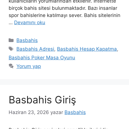
kullanıcıların yorumlarından etkilenir. İnternette
birçok bahis sitesi bulunmaktadır. Bazı insanlar
spor bahislerine katılmayı sever. Bahis sitelerinin
…
Devamını oku
Kategoriler
Basbahis
Etiketler
Basbahis Adresi
,
Basbahis Hesap Kapatma
,
Basbahis Poker Masa Oyunu
Yorum yap
Basbahis Giriş
Haziran 23, 2026
yazar
Basbahis