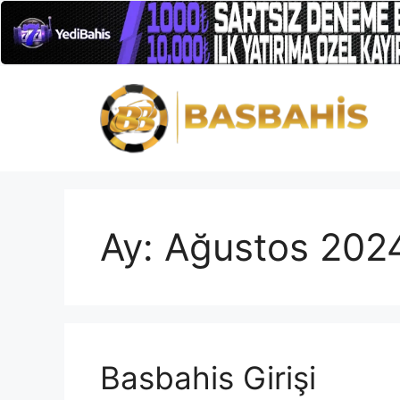
İçeriğe
atla
Ay:
Ağustos 202
Basbahis Girişi