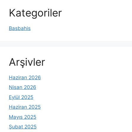
Kategoriler
Basbahis
Arşivler
Haziran 2026
Nisan 2026
Eylül 2025
Haziran 2025
Mayıs 2025
Şubat 2025