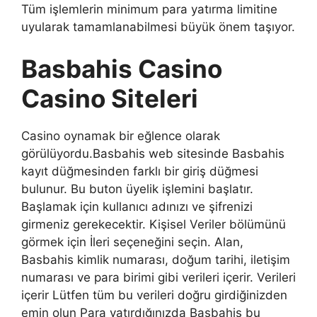
Tüm işlemlerin minimum para yatırma limitine
uyularak tamamlanabilmesi büyük önem taşıyor.
Basbahis Casino
Casino Siteleri
Casino oynamak bir eğlence olarak
görülüyordu.Basbahis web sitesinde Basbahis
kayıt düğmesinden farklı bir giriş düğmesi
bulunur. Bu buton üyelik işlemini başlatır.
Başlamak için kullanıcı adınızı ve şifrenizi
girmeniz gerekecektir. Kişisel Veriler bölümünü
görmek için İleri seçeneğini seçin. Alan,
Basbahis kimlik numarası, doğum tarihi, iletişim
numarası ve para birimi gibi verileri içerir. Verileri
içerir Lütfen tüm bu verileri doğru girdiğinizden
emin olun Para yatırdığınızda Basbahis bu