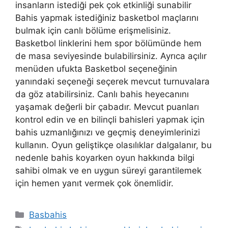
insanların istediği pek çok etkinliği sunabilir
Bahis yapmak istediğiniz basketbol maçlarını
bulmak için canlı bölüme erişmelisiniz.
Basketbol linklerini hem spor bölümünde hem
de masa seviyesinde bulabilirsiniz. Ayrıca açılır
menüden ufukta Basketbol seçeneğinin
yanındaki seçeneği seçerek mevcut turnuvalara
da göz atabilirsiniz. Canlı bahis heyecanını
yaşamak değerli bir çabadır. Mevcut puanları
kontrol edin ve en bilinçli bahisleri yapmak için
bahis uzmanlığınızı ve geçmiş deneyimlerinizi
kullanın. Oyun geliştikçe olasılıklar dalgalanır, bu
nedenle bahis koyarken oyun hakkında bilgi
sahibi olmak ve en uygun süreyi garantilemek
için hemen yanıt vermek çok önemlidir.
Kategoriler
Basbahis
Etiketler