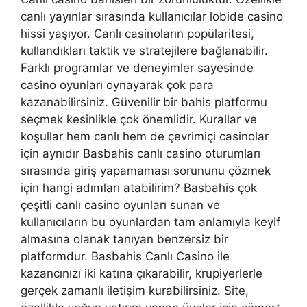
canlı yayınlar sırasında kullanıcılar lobide casino
hissi yaşıyor. Canlı casinoların popülaritesi,
kullandıkları taktik ve stratejilere bağlanabilir.
Farklı programlar ve deneyimler sayesinde
casino oyunları oynayarak çok para
kazanabilirsiniz. Güvenilir bir bahis platformu
seçmek kesinlikle çok önemlidir. Kurallar ve
koşullar hem canlı hem de çevrimiçi casinolar
için aynıdır Basbahis canlı casino oturumları
sırasında giriş yapamaması sorununu çözmek
için hangi adımları atabilirim? Basbahis çok
çeşitli canlı casino oyunları sunan ve
kullanıcıların bu oyunlardan tam anlamıyla keyif
almasına olanak tanıyan benzersiz bir
platformdur. Basbahis Canlı Casino ile
kazancınızı iki katına çıkarabilir, krupiyerlerle
gerçek zamanlı iletişim kurabilirsiniz. Site,