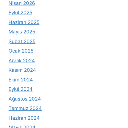
Nisan 2026
Eylül 2025
Haziran 2025
Mayıs 2025
Şubat 2025
Ocak 2025
Aralık 2024
Kasım 2024
Ekim 2024
Eylül 2024
Ağustos 2024
Temmuz 2024
Haziran 2024
Mayıs 2024