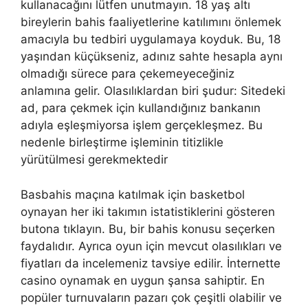
kullanacağını lütfen unutmayın. 18 yaş altı
bireylerin bahis faaliyetlerine katılımını önlemek
amacıyla bu tedbiri uygulamaya koyduk. Bu, 18
yaşından küçükseniz, adınız sahte hesapla aynı
olmadığı sürece para çekemeyeceğiniz
anlamına gelir. Olasılıklardan biri şudur: Sitedeki
ad, para çekmek için kullandığınız bankanın
adıyla eşleşmiyorsa işlem gerçekleşmez. Bu
nedenle birleştirme işleminin titizlikle
yürütülmesi gerekmektedir
Basbahis maçına katılmak için basketbol
oynayan her iki takımın istatistiklerini gösteren
butona tıklayın. Bu, bir bahis konusu seçerken
faydalıdır. Ayrıca oyun için mevcut olasılıkları ve
fiyatları da incelemeniz tavsiye edilir. İnternette
casino oynamak en uygun şansa sahiptir. En
popüler turnuvaların pazarı çok çeşitli olabilir ve