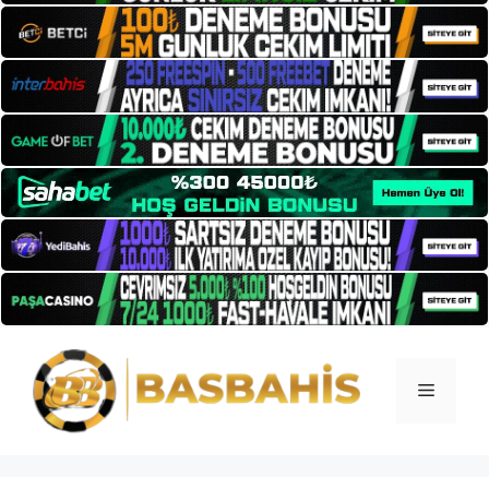
İçeriğe
atla
Menü