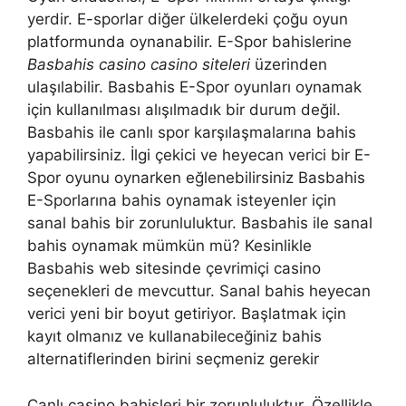
yerdir. E-sporlar diğer ülkelerdeki çoğu oyun
platformunda oynanabilir. E-Spor bahislerine
Basbahis casino casino siteleri
üzerinden
ulaşılabilir. Basbahis E-Spor oyunları oynamak
için kullanılması alışılmadık bir durum değil.
Basbahis ile canlı spor karşılaşmalarına bahis
yapabilirsiniz. İlgi çekici ve heyecan verici bir E-
Spor oyunu oynarken eğlenebilirsiniz Basbahis
E-Sporlarına bahis oynamak isteyenler için
sanal bahis bir zorunluluktur. Basbahis ile sanal
bahis oynamak mümkün mü? Kesinlikle
Basbahis web sitesinde çevrimiçi casino
seçenekleri de mevcuttur. Sanal bahis heyecan
verici yeni bir boyut getiriyor. Başlatmak için
kayıt olmanız ve kullanabileceğiniz bahis
alternatiflerinden birini seçmeniz gerekir
Canlı casino bahisleri bir zorunluluktur. Özellikle