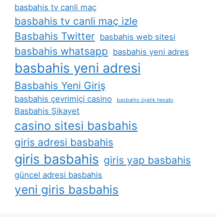
basbahis tv canli maç
basbahis tv canli maç izle
Basbahis Twitter
basbahis web sitesi
basbahis whatsapp
basbahis yeni adres
basbahis yeni adresi
Basbahis Yeni Giriş
basbahis çevrimiçi casino
basbahis üyelik hesabı
Basbahis Şikayet
casino sitesi basbahis
giris adresi basbahis
giris basbahis
giris yap basbahis
güncel adresi basbahis
yeni giris basbahis