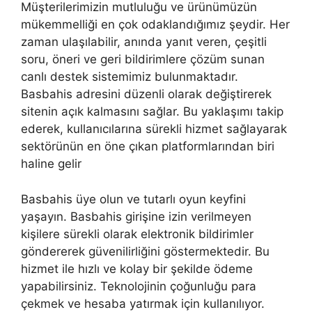
Müşterilerimizin mutluluğu ve ürünümüzün
mükemmelliği en çok odaklandığımız şeydir. Her
zaman ulaşılabilir, anında yanıt veren, çeşitli
soru, öneri ve geri bildirimlere çözüm sunan
canlı destek sistemimiz bulunmaktadır.
Basbahis adresini düzenli olarak değiştirerek
sitenin açık kalmasını sağlar. Bu yaklaşımı takip
ederek, kullanıcılarına sürekli hizmet sağlayarak
sektörünün en öne çıkan platformlarından biri
haline gelir
Basbahis üye olun ve tutarlı oyun keyfini
yaşayın. Basbahis girişine izin verilmeyen
kişilere sürekli olarak elektronik bildirimler
göndererek güvenilirliğini göstermektedir. Bu
hizmet ile hızlı ve kolay bir şekilde ödeme
yapabilirsiniz. Teknolojinin çoğunluğu para
çekmek ve hesaba yatırmak için kullanılıyor.