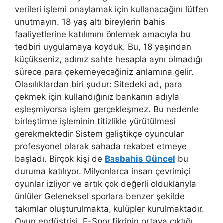
verileri işlemi onaylamak için kullanacağını lütfen
unutmayın. 18 yaş altı bireylerin bahis
faaliyetlerine katılımını önlemek amacıyla bu
tedbiri uygulamaya koyduk. Bu, 18 yaşından
küçükseniz, adınız sahte hesapla aynı olmadığı
sürece para çekemeyeceğiniz anlamına gelir.
Olasılıklardan biri şudur: Sitedeki ad, para
çekmek için kullandığınız bankanın adıyla
eşleşmiyorsa işlem gerçekleşmez. Bu nedenle
birleştirme işleminin titizlikle yürütülmesi
gerekmektedir Sistem geliştikçe oyuncular
profesyonel olarak sahada rekabet etmeye
başladı. Birçok kişi de
Basbahis Güncel
bu
duruma katılıyor. Milyonlarca insan çevrimiçi
oyunlar izliyor ve artık çok değerli olduklarıyla
ünlüler Geleneksel sporlara benzer şekilde
takımlar oluşturulmakta, kulüpler kurulmaktadır.
Oyun endüstrisi, E-Spor fikrinin ortaya çıktığı