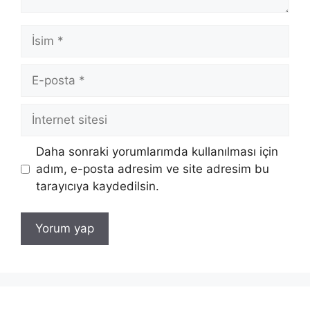
İsim
E-
posta
İnternet
sitesi
Daha sonraki yorumlarımda kullanılması için
adım, e-posta adresim ve site adresim bu
tarayıcıya kaydedilsin.