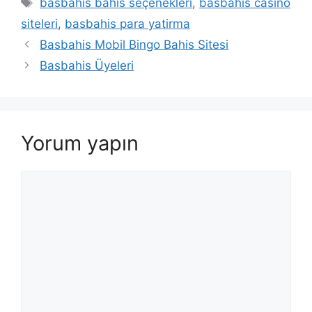
basbahis bahis seçenekleri
,
basbahis casino
siteleri
,
basbahis para yatirma
Basbahis Mobil Bingo Bahis Sitesi
Basbahis Üyeleri
Yorum yapın
Yorum