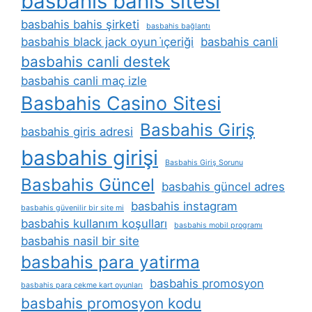
basbahis bahis sitesi
basbahis bahis şirketi
basbahis bağlantı
basbahis black jack oyun i̇çeriği
basbahis canli
basbahis canli destek
basbahis canli maç izle
Basbahis Casino Sitesi
Basbahis Giriş
basbahis giris adresi
basbahis girişi
Basbahis Giriş Sorunu
Basbahis Güncel
basbahis güncel adres
basbahis instagram
basbahis güvenilir bir site mi
basbahis kullanım koşulları
basbahis mobil programı
basbahis nasil bir site
basbahis para yatirma
basbahis promosyon
basbahis para çekme kart oyunları
basbahis promosyon kodu