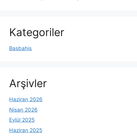
Kategoriler
Basbahis
Arşivler
Haziran 2026
Nisan 2026
Eylül 2025
Haziran 2025