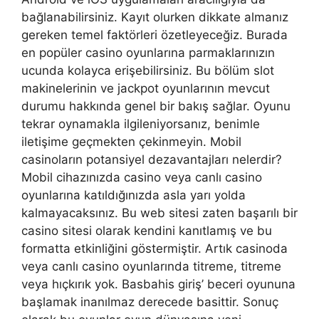
bağlanabilirsiniz. Kayıt olurken dikkate almanız
gereken temel faktörleri özetleyeceğiz. Burada
en popüler casino oyunlarına parmaklarınızın
ucunda kolayca erişebilirsiniz. Bu bölüm slot
makinelerinin ve jackpot oyunlarının mevcut
durumu hakkında genel bir bakış sağlar. Oyunu
tekrar oynamakla ilgileniyorsanız, benimle
iletişime geçmekten çekinmeyin. Mobil
casinoların potansiyel dezavantajları nelerdir?
Mobil cihazınızda casino veya canlı casino
oyunlarına katıldığınızda asla yarı yolda
kalmayacaksınız. Bu web sitesi zaten başarılı bir
casino sitesi olarak kendini kanıtlamış ve bu
formatta etkinliğini göstermiştir. Artık casinoda
veya canlı casino oyunlarında titreme, titreme
veya hıçkırık yok. Basbahis giriş’ beceri oyununa
başlamak inanılmaz derecede basittir. Sonuç