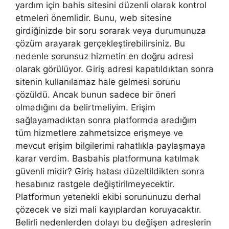
yardım için bahis sitesini düzenli olarak kontrol
etmeleri önemlidir. Bunu, web sitesine
girdiğinizde bir soru sorarak veya durumunuza
çözüm arayarak gerçekleştirebilirsiniz. Bu
nedenle sorunsuz hizmetin en doğru adresi
olarak görülüyor. Giriş adresi kapatıldıktan sonra
sitenin kullanılamaz hale gelmesi sorunu
çözüldü. Ancak bunun sadece bir öneri
olmadığını da belirtmeliyim. Erişim
sağlayamadıktan sonra platformda aradığım
tüm hizmetlere zahmetsizce erişmeye ve
mevcut erişim bilgilerimi rahatlıkla paylaşmaya
karar verdim. Basbahis platformuna katılmak
güvenli midir? Giriş hatası düzeltildikten sonra
hesabınız rastgele değiştirilmeyecektir.
Platformun yetenekli ekibi sorununuzu derhal
çözecek ve sizi mali kayıplardan koruyacaktır.
Belirli nedenlerden dolayı bu değişen adreslerin