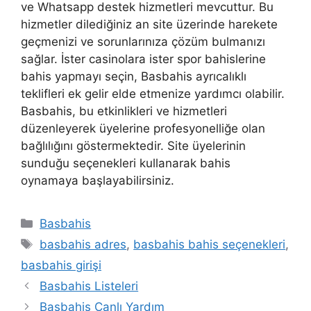
ve Whatsapp destek hizmetleri mevcuttur. Bu
hizmetler dilediğiniz an site üzerinde harekete
geçmenizi ve sorunlarınıza çözüm bulmanızı
sağlar. İster casinolara ister spor bahislerine
bahis yapmayı seçin, Basbahis ayrıcalıklı
teklifleri ek gelir elde etmenize yardımcı olabilir.
Basbahis, bu etkinlikleri ve hizmetleri
düzenleyerek üyelerine profesyonelliğe olan
bağlılığını göstermektedir. Site üyelerinin
sunduğu seçenekleri kullanarak bahis
oynamaya başlayabilirsiniz.
Kategoriler
Basbahis
Etiketler
basbahis adres
,
basbahis bahis seçenekleri
,
basbahis girişi
Basbahis Listeleri
Basbahis Canlı Yardım