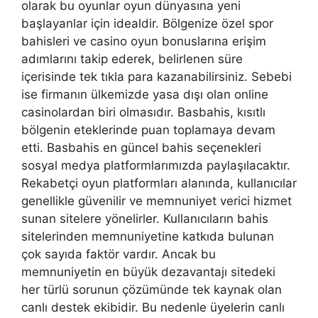
olarak bu oyunlar oyun dünyasına yeni
başlayanlar için idealdir. Bölgenize özel spor
bahisleri ve casino oyun bonuslarına erişim
adımlarını takip ederek, belirlenen süre
içerisinde tek tıkla para kazanabilirsiniz. Sebebi
ise firmanın ülkemizde yasa dışı olan online
casinolardan biri olmasıdır. Basbahis, kısıtlı
bölgenin eteklerinde puan toplamaya devam
etti. Basbahis en güncel bahis seçenekleri
sosyal medya platformlarımızda paylaşılacaktır.
Rekabetçi oyun platformları alanında, kullanıcılar
genellikle güvenilir ve memnuniyet verici hizmet
sunan sitelere yönelirler. Kullanıcıların bahis
sitelerinden memnuniyetine katkıda bulunan
çok sayıda faktör vardır. Ancak bu
memnuniyetin en büyük dezavantajı sitedeki
her türlü sorunun çözümünde tek kaynak olan
canlı destek ekibidir. Bu nedenle üyelerin canlı