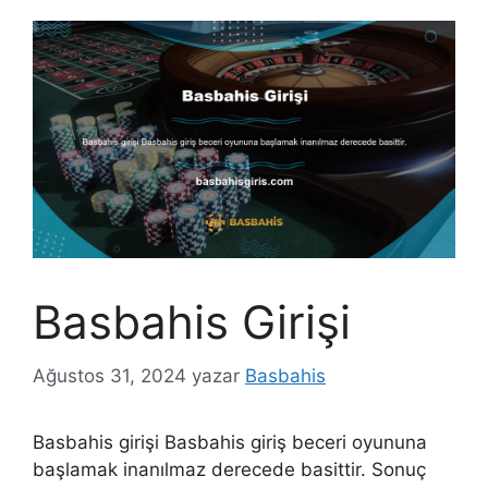
Basbahis Girişi
Ağustos 31, 2024
yazar
Basbahis
Basbahis girişi Basbahis giriş beceri oyununa
başlamak inanılmaz derecede basittir. Sonuç