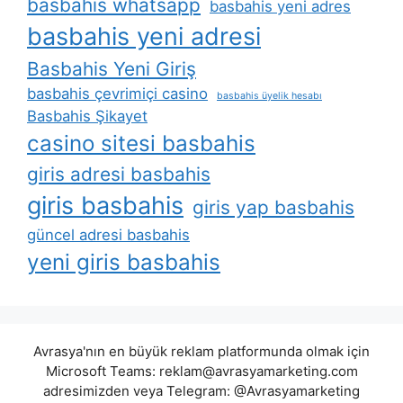
basbahis whatsapp
basbahis yeni adres
basbahis yeni adresi
Basbahis Yeni Giriş
basbahis çevrimiçi casino
basbahis üyelik hesabı
Basbahis Şikayet
casino sitesi basbahis
giris adresi basbahis
giris basbahis
giris yap basbahis
güncel adresi basbahis
yeni giris basbahis
Avrasya'nın en büyük reklam platformunda olmak için
Microsoft Teams:
reklam@avrasyamarketing.com
adresimizden veya Telegram: @Avrasyamarketing