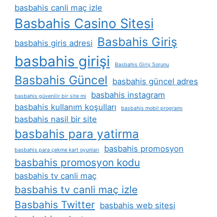
basbahis canli maç izle
Basbahis Casino Sitesi
Basbahis Giriş
basbahis giris adresi
basbahis girişi
Basbahis Giriş Sorunu
Basbahis Güncel
basbahis güncel adres
basbahis instagram
basbahis güvenilir bir site mi
basbahis kullanım koşulları
basbahis mobil programı
basbahis nasil bir site
basbahis para yatirma
basbahis promosyon
basbahis para çekme kart oyunları
basbahis promosyon kodu
basbahis tv canli maç
basbahis tv canli maç izle
Basbahis Twitter
basbahis web sitesi