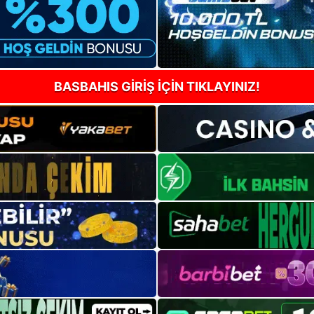
BASBAHIS GİRİŞ İÇİN TIKLAYINIZ!