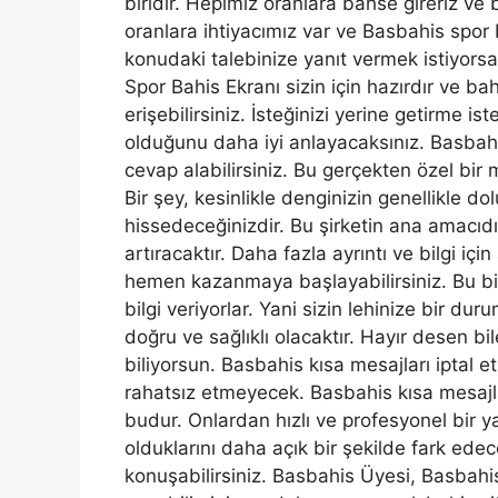
biridir. Hepimiz oranlara bahse gireriz 
oranlara ihtiyacımız var ve Basbahis spor
konudaki talebinize yanıt vermek istiyorsa
Spor Bahis Ekranı sizin için hazırdır ve 
erişebilirsiniz. İsteğinizi yerine getirme is
olduğunu daha iyi anlayacaksınız. Basbahis
cevap alabilirsiniz. Bu gerçekten özel bir
Bir şey, kesinlikle denginizin genellikle d
hissedeceğinizdir. Bu şirketin ana amacı
artıracaktır. Daha fazla ayrıntı ve bilgi için
hemen kazanmaya başlayabilirsiniz. Bu bir
bilgi veriyorlar. Yani sizin lehinize bir du
doğru ve sağlıklı olacaktır. Hayır desen bi
biliyorsun. Basbahis kısa mesajları iptal e
rahatsız etmeyecek. Basbahis kısa mesajla
budur. Onlardan hızlı ve profesyonel bir y
olduklarını daha açık bir şekilde fark edece
konuşabilirsiniz. Basbahis Üyesi, Basbahis 