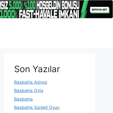
Son Yazılar
Basbahis Adresi
Basbahis Giriş
Basbahis
Basbahis Sürekli Oyun