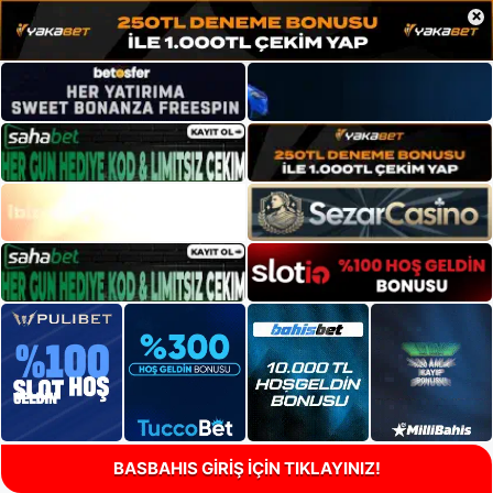
×
BASBAHIS GİRİŞ İÇİN TIKLAYINIZ!