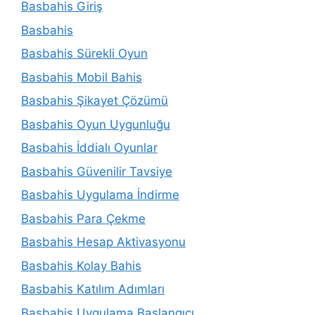
Basbahis Giriş
Basbahis
Basbahis Sürekli Oyun
Basbahis Mobil Bahis
Basbahis Şikayet Çözümü
Basbahis Oyun Uygunluğu
Basbahis İddialı Oyunlar
Basbahis Güvenilir Tavsiye
Basbahis Uygulama İndirme
Basbahis Para Çekme
Basbahis Hesap Aktivasyonu
Basbahis Kolay Bahis
Basbahis Katılım Adımları
Basbahis Uygulama Başlangıcı