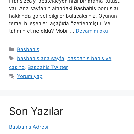
Fransızca’yı destekleyen hızlı bir arama kutusu
var. Ana sayfanın altındaki Basbahis bonusları
hakkında görsel bilgiler bulacaksınız. Oyunun
temel bileşenleri aşağıda özetlenmiştir. Ve
tahmin et ne oldu? Mobil …
Devamını oku
Kategoriler
Basbahis
Etiketler
basbahis ana sayfa
,
basbahis bahis ve
casino
,
Basbahis Twitter
Yorum yap
Son Yazılar
Basbahis Adresi