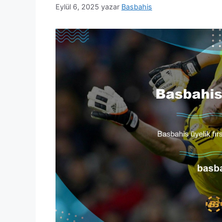
Eylül 6, 2025
yazar
Basbahis