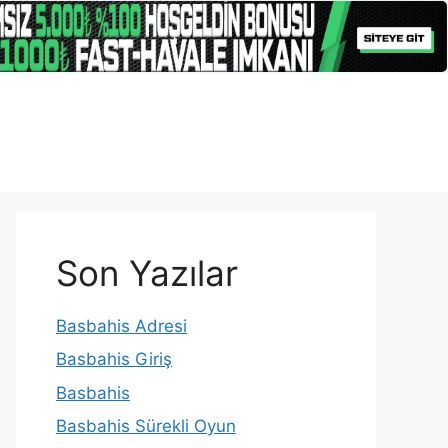
Son Yazılar
Basbahis Adresi
Basbahis Giriş
Basbahis
Basbahis Sürekli Oyun