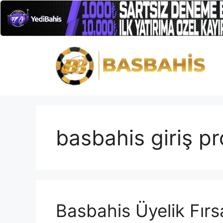
İçeriğe
atla
basbahis giriş p
Basbahis Üyelik Fırs