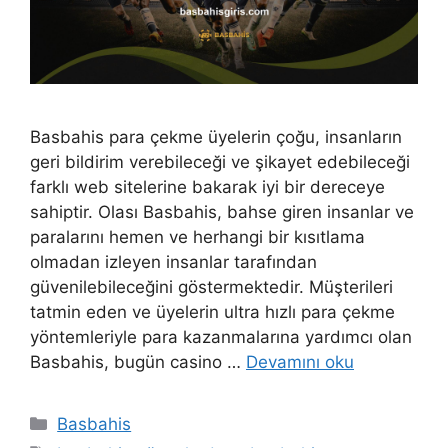
Basbahis para çekme üyelerin çoğu, insanların
geri bildirim verebileceği ve şikayet edebileceği
farklı web sitelerine bakarak iyi bir dereceye
sahiptir. Olası Basbahis, bahse giren insanlar ve
paralarını hemen ve herhangi bir kısıtlama
olmadan izleyen insanlar tarafından
güvenilebileceğini göstermektedir. Müşterileri
tatmin eden ve üyelerin ultra hızlı para çekme
yöntemleriyle para kazanmalarına yardımcı olan
Basbahis, bugün casino …
Devamını oku
Kategoriler
Basbahis