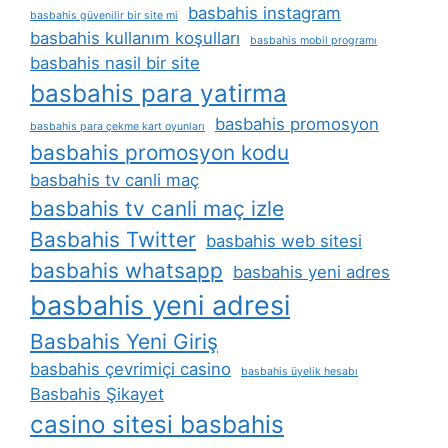
basbahis instagram
basbahis güvenilir bir site mi
basbahis kullanım koşulları
basbahis mobil programı
basbahis nasil bir site
basbahis para yatirma
basbahis promosyon
basbahis para çekme kart oyunları
basbahis promosyon kodu
basbahis tv canli maç
basbahis tv canli maç izle
Basbahis Twitter
basbahis web sitesi
basbahis whatsapp
basbahis yeni adres
basbahis yeni adresi
Basbahis Yeni Giriş
basbahis çevrimiçi casino
basbahis üyelik hesabı
Basbahis Şikayet
casino sitesi basbahis