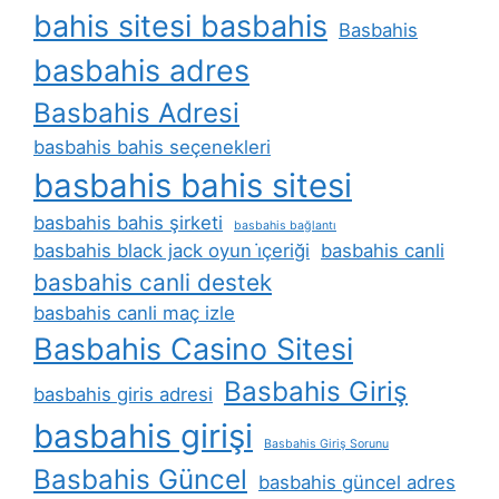
bahis sitesi basbahis
Basbahis
basbahis adres
Basbahis Adresi
basbahis bahis seçenekleri
basbahis bahis sitesi
basbahis bahis şirketi
basbahis bağlantı
basbahis black jack oyun i̇çeriği
basbahis canli
basbahis canli destek
basbahis canli maç izle
Basbahis Casino Sitesi
Basbahis Giriş
basbahis giris adresi
basbahis girişi
Basbahis Giriş Sorunu
Basbahis Güncel
basbahis güncel adres