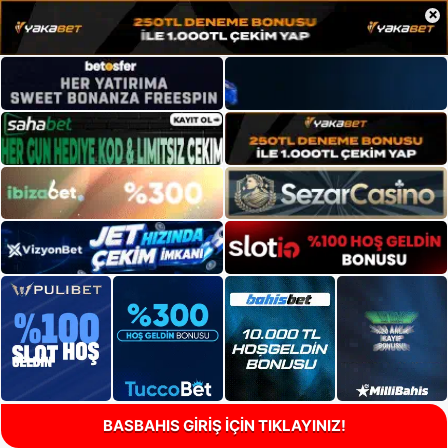
×
BASBAHIS GİRİŞ İÇİN TIKLAYINIZ!