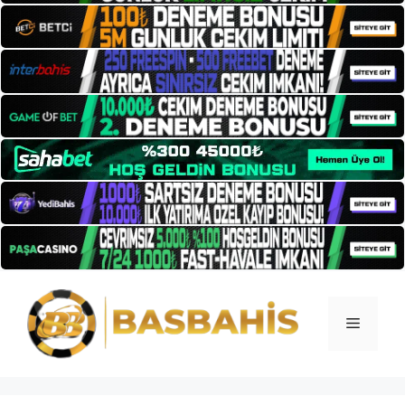
İçeriğe
atla
Menü