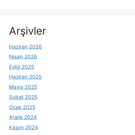
Arşivler
Haziran 2026
Nisan 2026
Eylül 2025
Haziran 2025
Mayıs 2025
Şubat 2025
Ocak 2025
Aralık 2024
Kasım 2024