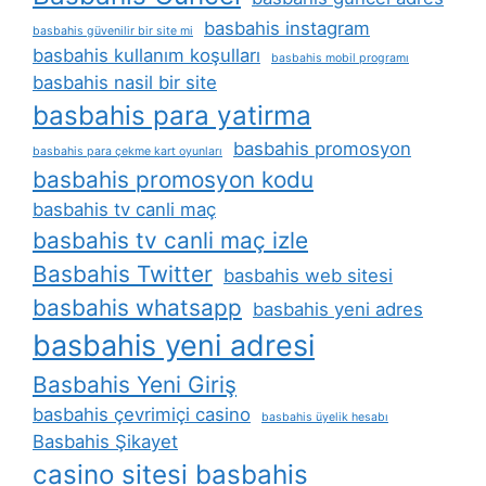
basbahis instagram
basbahis güvenilir bir site mi
basbahis kullanım koşulları
basbahis mobil programı
basbahis nasil bir site
basbahis para yatirma
basbahis promosyon
basbahis para çekme kart oyunları
basbahis promosyon kodu
basbahis tv canli maç
basbahis tv canli maç izle
Basbahis Twitter
basbahis web sitesi
basbahis whatsapp
basbahis yeni adres
basbahis yeni adresi
Basbahis Yeni Giriş
basbahis çevrimiçi casino
basbahis üyelik hesabı
Basbahis Şikayet
casino sitesi basbahis