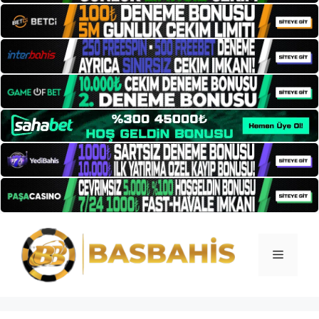
İçeriğe
atla
Menü