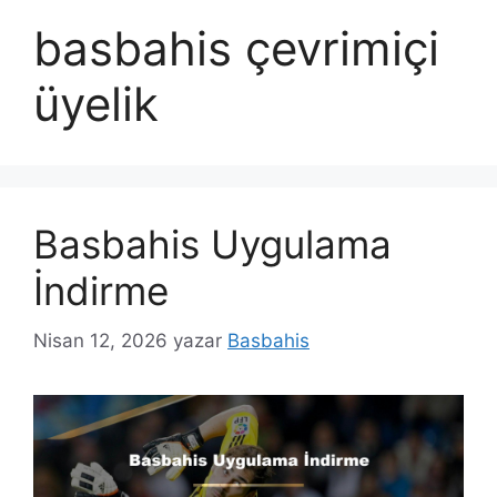
basbahis çevrimiçi
üyelik
Basbahis Uygulama
İndirme
Nisan 12, 2026
yazar
Basbahis