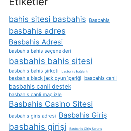
Etiketler
bahis sitesi basbahis
Basbahis
basbahis adres
Basbahis Adresi
basbahis bahis seçenekleri
basbahis bahis sitesi
basbahis bahis şirketi
basbahis bağlantı
basbahis black jack oyun i̇çeriği
basbahis canli
basbahis canli destek
basbahis canli maç izle
Basbahis Casino Sitesi
Basbahis Giriş
basbahis giris adresi
basbahis girişi
Basbahis Giriş Sorunu