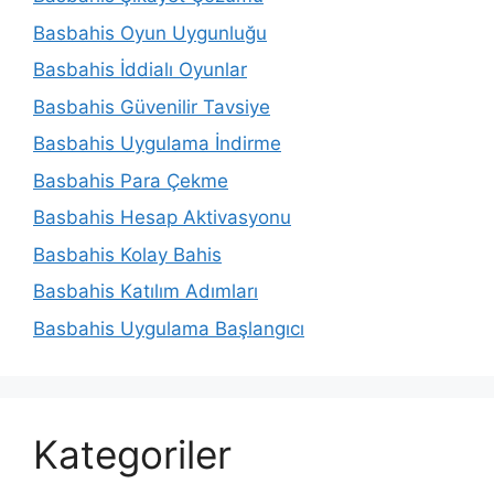
Basbahis Oyun Uygunluğu
Basbahis İddialı Oyunlar
Basbahis Güvenilir Tavsiye
Basbahis Uygulama İndirme
Basbahis Para Çekme
Basbahis Hesap Aktivasyonu
Basbahis Kolay Bahis
Basbahis Katılım Adımları
Basbahis Uygulama Başlangıcı
Kategoriler