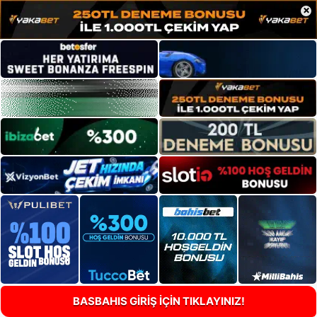
×
BASBAHIS GİRİŞ İÇİN TIKLAYINIZ!