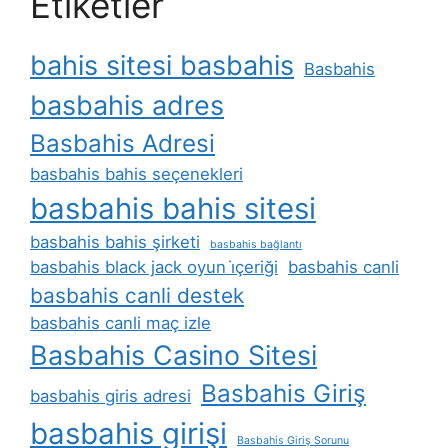
Etiketler
bahis sitesi basbahis
Basbahis
basbahis adres
Basbahis Adresi
basbahis bahis seçenekleri
basbahis bahis sitesi
basbahis bahis şirketi
basbahis bağlantı
basbahis black jack oyun i̇çeriği
basbahis canli
basbahis canli destek
basbahis canli maç izle
Basbahis Casino Sitesi
Basbahis Giriş
basbahis giris adresi
basbahis girişi
Basbahis Giriş Sorunu