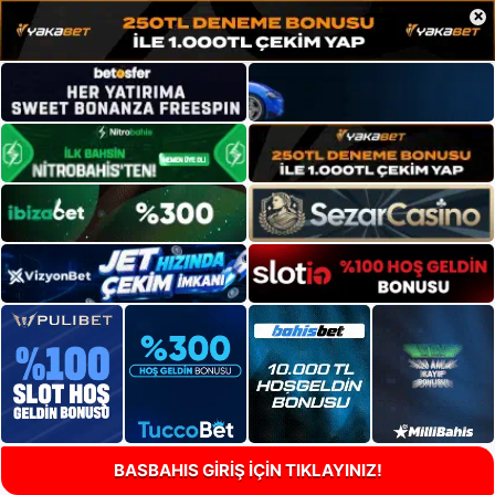
×
BASBAHIS GİRİŞ İÇİN TIKLAYINIZ!