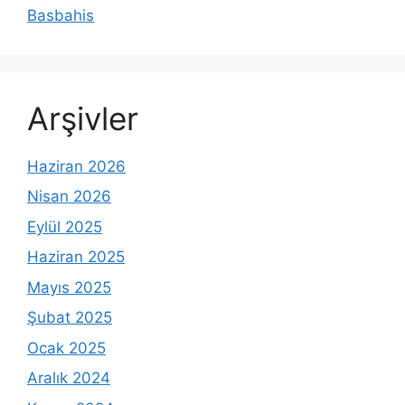
Basbahis
Arşivler
Haziran 2026
Nisan 2026
Eylül 2025
Haziran 2025
Mayıs 2025
Şubat 2025
Ocak 2025
Aralık 2024