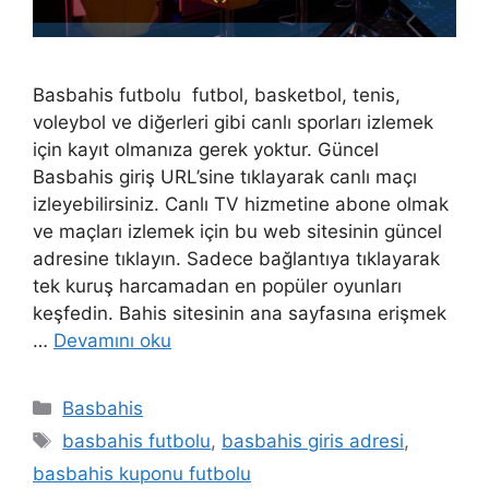
Basbahis futbolu futbol, ​​basketbol, ​​tenis,
voleybol ve diğerleri gibi canlı sporları izlemek
için kayıt olmanıza gerek yoktur. Güncel
Basbahis giriş URL’sine tıklayarak canlı maçı
izleyebilirsiniz. Canlı TV hizmetine abone olmak
ve maçları izlemek için bu web sitesinin güncel
adresine tıklayın. Sadece bağlantıya tıklayarak
tek kuruş harcamadan en popüler oyunları
keşfedin. Bahis sitesinin ana sayfasına erişmek
…
Devamını oku
Kategoriler
Basbahis
Etiketler
basbahis futbolu
,
basbahis giris adresi
,
basbahis kuponu futbolu