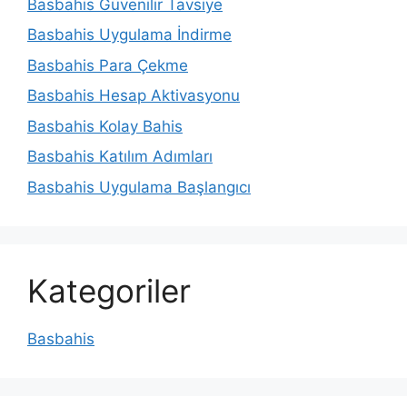
Basbahis Güvenilir Tavsiye
Basbahis Uygulama İndirme
Basbahis Para Çekme
Basbahis Hesap Aktivasyonu
Basbahis Kolay Bahis
Basbahis Katılım Adımları
Basbahis Uygulama Başlangıcı
Kategoriler
Basbahis