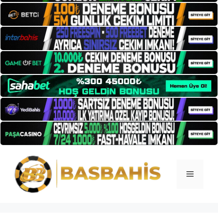
İçeriğe
atla
Menü