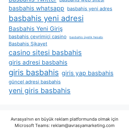
basbahis whatsapp
basbahis yeni adres
basbahis yeni adresi
Basbahis Yeni Giriş
basbahis çevrimiçi casino
basbahis üyelik hesabı
Basbahis Şikayet
casino sitesi basbahis
giris adresi basbahis
giris basbahis
giris yap basbahis
güncel adresi basbahis
yeni giris basbahis
Avrasya'nın en büyük reklam platformunda olmak için
Microsoft Teams:
reklam@avrasyamarketing.com