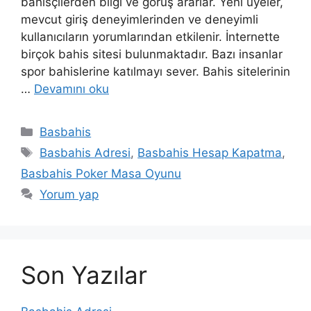
bahisçilerden bilgi ve görüş ararlar. Yeni üyeler,
mevcut giriş deneyimlerinden ve deneyimli
kullanıcıların yorumlarından etkilenir. İnternette
birçok bahis sitesi bulunmaktadır. Bazı insanlar
spor bahislerine katılmayı sever. Bahis sitelerinin
…
Devamını oku
Kategoriler
Basbahis
Etiketler
Basbahis Adresi
,
Basbahis Hesap Kapatma
,
Basbahis Poker Masa Oyunu
Yorum yap
Son Yazılar