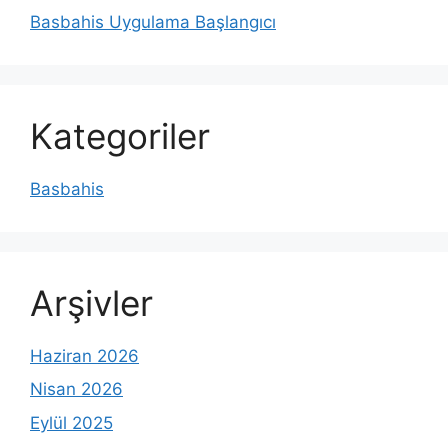
Basbahis Uygulama Başlangıcı
Kategoriler
Basbahis
Arşivler
Haziran 2026
Nisan 2026
Eylül 2025