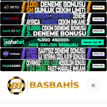
İçeriğe
atla
Menü