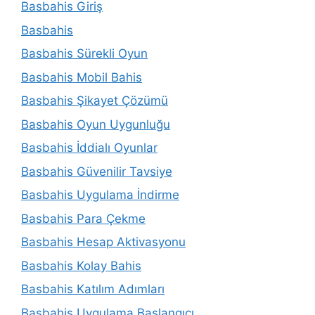
Basbahis Giriş
Basbahis
Basbahis Sürekli Oyun
Basbahis Mobil Bahis
Basbahis Şikayet Çözümü
Basbahis Oyun Uygunluğu
Basbahis İddialı Oyunlar
Basbahis Güvenilir Tavsiye
Basbahis Uygulama İndirme
Basbahis Para Çekme
Basbahis Hesap Aktivasyonu
Basbahis Kolay Bahis
Basbahis Katılım Adımları
Basbahis Uygulama Başlangıcı