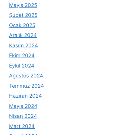
Mayıs 2025
Şubat 2025
Ocak 2025
Aralık 2024
Kasım 2024
Ekim 2024
Eylül 2024
Ağustos 2024
Temmuz 2024
Haziran 2024
Mayıs 2024
Nisan 2024
Mart 2024