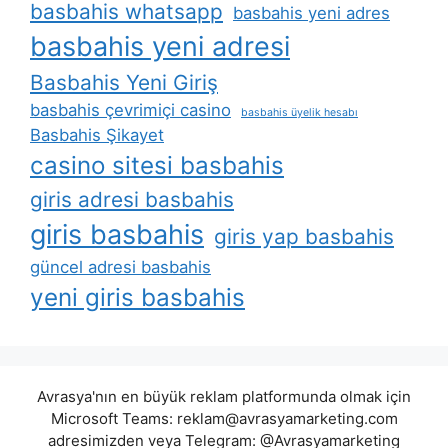
basbahis whatsapp
basbahis yeni adres
basbahis yeni adresi
Basbahis Yeni Giriş
basbahis çevrimiçi casino
basbahis üyelik hesabı
Basbahis Şikayet
casino sitesi basbahis
giris adresi basbahis
giris basbahis
giris yap basbahis
güncel adresi basbahis
yeni giris basbahis
Avrasya'nın en büyük reklam platformunda olmak için
Microsoft Teams:
reklam@avrasyamarketing.com
adresimizden veya Telegram: @Avrasyamarketing