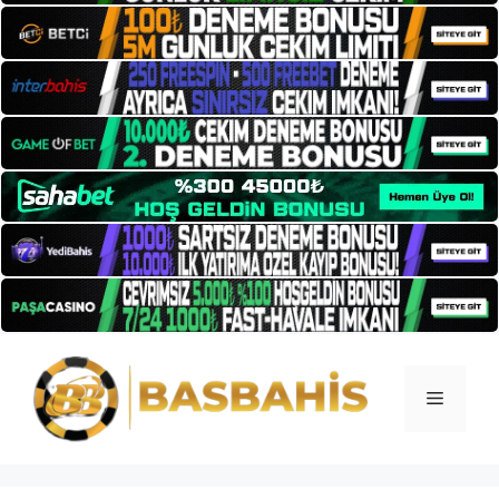
İçeriğe
atla
Menü