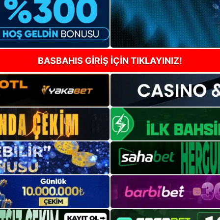
BASBAHIS GİRİŞ İÇİN TIKLAYINIZ!