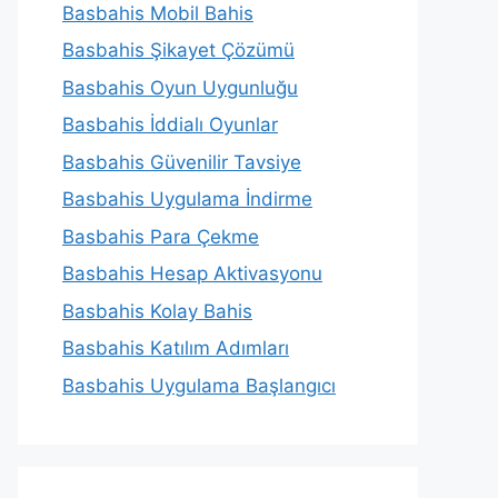
Basbahis Mobil Bahis
Basbahis Şikayet Çözümü
Basbahis Oyun Uygunluğu
Basbahis İddialı Oyunlar
Basbahis Güvenilir Tavsiye
Basbahis Uygulama İndirme
Basbahis Para Çekme
Basbahis Hesap Aktivasyonu
Basbahis Kolay Bahis
Basbahis Katılım Adımları
Basbahis Uygulama Başlangıcı