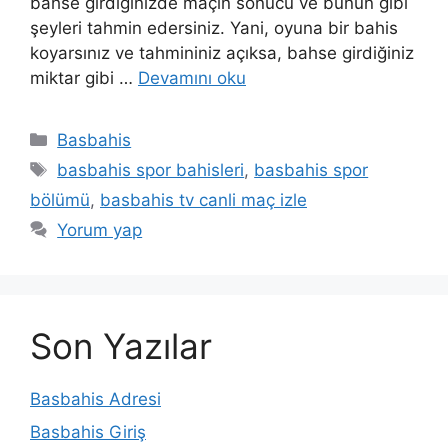
bahse girdiğinizde maçın sonucu ve bunun gibi
şeyleri tahmin edersiniz. Yani, oyuna bir bahis
koyarsınız ve tahmininiz açıksa, bahse girdiğiniz
miktar gibi …
Devamını oku
Kategoriler
Basbahis
Etiketler
basbahis spor bahisleri
,
basbahis spor
bölümü
,
basbahis tv canli maç izle
Yorum yap
Son Yazılar
Basbahis Adresi
Basbahis Giriş