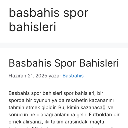
basbahis spor
bahisleri
Basbahis Spor Bahisleri
Haziran 21, 2025
yazar
Basbahis
Basbahis spor bahisleri spor bahisleri, bir
sporda bir oyunun ya da rekabetin kazananını
tahmin etmek gibidir. Bu, kimin kazanacağı ve
sonucun ne olacağı anlamına gelir. Futboldan bir
örnek alırsanız, iki takım arasındaki maçta