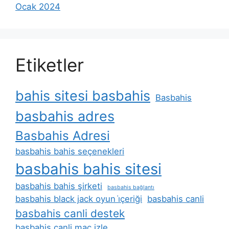
Ocak 2024
Etiketler
bahis sitesi basbahis
Basbahis
basbahis adres
Basbahis Adresi
basbahis bahis seçenekleri
basbahis bahis sitesi
basbahis bahis şirketi
basbahis bağlantı
basbahis black jack oyun i̇çeriği
basbahis canli
basbahis canli destek
basbahis canli maç izle