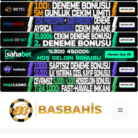
İçeriğe
atla
Menü