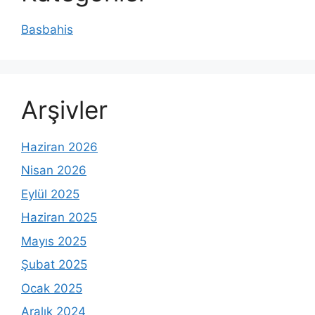
Basbahis
Arşivler
Haziran 2026
Nisan 2026
Eylül 2025
Haziran 2025
Mayıs 2025
Şubat 2025
Ocak 2025
Aralık 2024