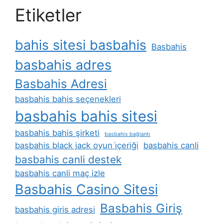
Etiketler
bahis sitesi basbahis
Basbahis
basbahis adres
Basbahis Adresi
basbahis bahis seçenekleri
basbahis bahis sitesi
basbahis bahis şirketi
basbahis bağlantı
basbahis black jack oyun i̇çeriği
basbahis canli
basbahis canli destek
basbahis canli maç izle
Basbahis Casino Sitesi
Basbahis Giriş
basbahis giris adresi