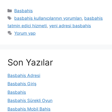
Kategoriler
Basbahis
Etiketler
basbahis kullanıcılarının yorumları
,
basbahis
tatmin edici hizmeti
,
yeni adresi basbahis
Yorum yap
Son Yazılar
Basbahis Adresi
Basbahis Giriş
Basbahis
Basbahis Sürekli Oyun
Basbahis Mobil Bahis